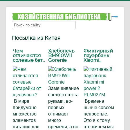
Посылка из Китая
Чем
Хлебопечь
Фиктивный
отличаются
BM910WII
пауэрбанк
солевые бат...
Gorenie
Xiaomi...
Замешивание
свежего теста
В мире
руками, во-
Времена
придумано
первых
нынче совсем
множество
отнимает
непростые.
элементов
много
Это я к тому,
питания для
времени, а во-
что живем мы