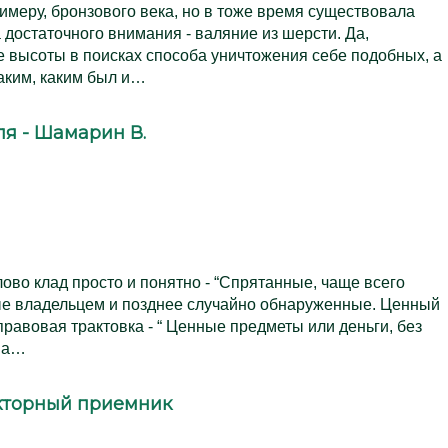
римеру, бронзового века, но в тоже время существовала
 достаточного внимания - валяние из шерсти. Да,
 высоты в поисках способа уничтожения себе подобных, а
аким, каким был и…
я - Шамарин В.
лово клад просто и понятно - “Спрятанные, чаще всего
ые владельцем и позднее случайно обнаруженные. Ценный
правовая трактовка - “ Ценные предметы или деньги, без
 на…
екторный приемник