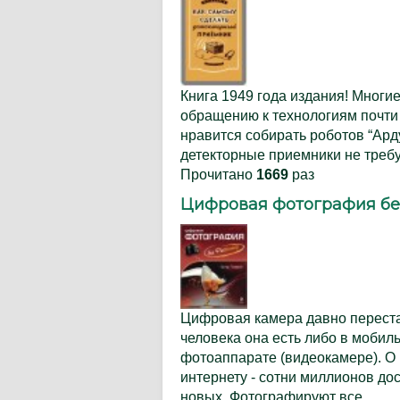
Книга 1949 года издания! Многи
обращению к технологиям почти
нравится собирать роботов “Арду
детекторные приемники не требу
Прочитано
1669
раз
Цифровая фотография бе
Цифровая камера давно перестал
человека она есть либо в мобил
фотоаппарате (видеокамере). О
интернету - сотни миллионов д
новых. Фотографируют все,…