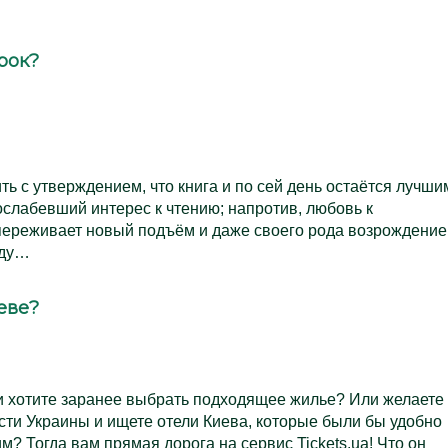
рок?
ь с утверждением, что книга и по сей день остаётся лучши
ослабевший интерес к чтению; напротив, любовь к
переживает новый подъём и даже своего рода возрождение
оду…
еве?
и хотите заранее выбрать подходящее жилье? Или желаете
ти Украины и ищете отели Киева, которые были бы удобно
? Тогда вам прямая дорога на сервис Tickets.ua! Что он