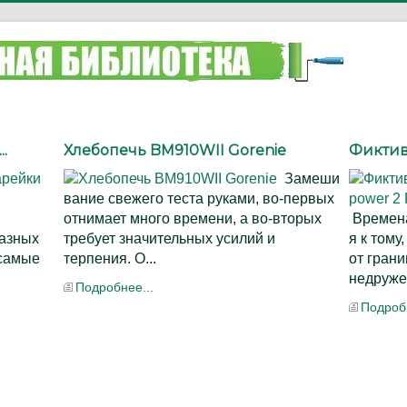
.
Хлебопечь BM910WII Gorenie
Фиктивн
Замеши
вание свежего теста руками, во-первых
отнимает много времени, а во-вторых
Времена
разных
требует значительных усилий и
я к тому
 самые
терпения. О...
от грани
недруже
Подробнее...
Подробн