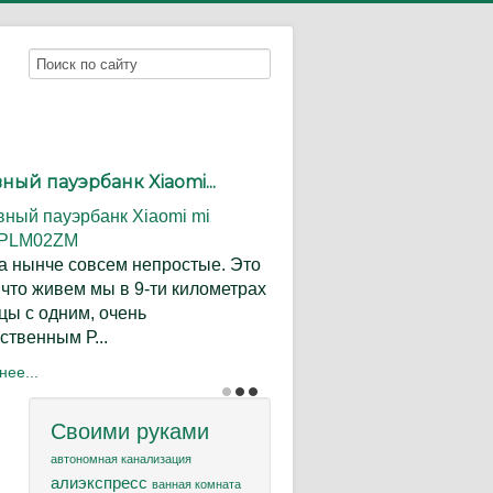
ый пауэрбанк Xiaomi...
 нынче совсем непростые. Это
, что живем мы в 9-ти километрах
цы с одним, очень
ственным Р...
ее...
Своими руками
автономная канализация
алиэкспресс
ванная комната