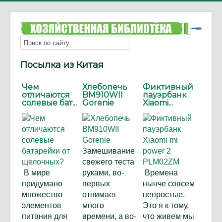
Посылка из Китая
Чем
Хлебопечь
Фиктивный
отличаются
BM910WII
пауэрбанк
солевые бат...
Gorenie
Xiaomi...
Замешивание
свежего теста
В мире
руками, во-
Времена
придумано
первых
нынче совсем
множество
отнимает
непростые.
элементов
много
Это я к тому,
питания для
времени, а во-
что живем мы