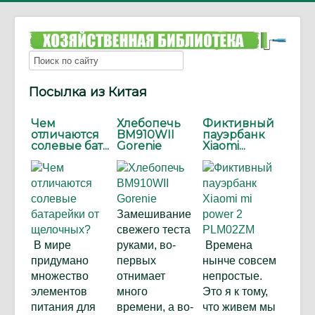
Посылка из Китая
Чем
Хлебопечь
Фиктивный
отличаются
BM910WII
пауэрбанк
солевые бат...
Gorenie
Xiaomi...
Замешивание
свежего теста
В мире
руками, во-
Времена
придумано
первых
нынче совсем
множество
отнимает
непростые.
элементов
много
Это я к тому,
питания для
времени, а во-
что живем мы