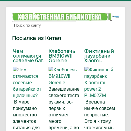
Посылка из Китая
Чем
Хлебопечь
Фиктивный
отличаются
BM910WII
пауэрбанк
солевые бат...
Gorenie
Xiaomi...
Замешивание
свежего теста
В мире
руками, во-
Времена
придумано
первых
нынче совсем
множество
отнимает
непростые.
элементов
много
Это я к тому,
питания для
времени, а во-
что живем мы