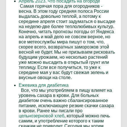
Апрель 2023. Что посадить на огороде
Самая горячая пора для огородников -
весна. В этом году средняя полоса России
выдалась довольно теплой, а потому к
середине апреля стоит задуматься о высадке
на неделю-две более теплолюбивых культур.
Конечно, читать прогнозы погоды от Яндекса
на апрель и май дело не совсем верное, но
все метеослужбы мира пишут о том, что,
скорее всего, возвратных заморозков этой
весной не будет. Мы не призываем рисковать
будущим урожаем, но несколько растений
уже можно высадить в открытый грунт или
теплицу. Если все получиться, то уже к
середине мая у вас будут свежая зелень и
вкусные овощи на столе.
Ежевика для диабетика
Все, что мы употребляем в пищу влияет на
уровень сахара в крови. Для больных
диабетом очень важно сбалансированное
питание, исключающее резкие скачки сахара
в крови. Ранее мы писали про
цельнозерновой хлеб
, который можно печь
самим, и употребление которого к таким
скачкам не приводит. Сегодня мы хотим