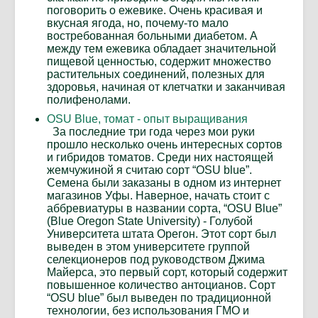
поговорить о ежевике. Очень красивая и
вкусная ягода, но, почему-то мало
востребованная больными диабетом. А
между тем ежевика обладает значительной
пищевой ценностью, содержит множество
растительных соединений, полезных для
здоровья, начиная от клетчатки и заканчивая
полифенолами.
OSU Blue, томат - опыт выращивания
За последние три года через мои руки
прошло несколько очень интересных сортов
и гибридов томатов. Среди них настоящей
жемчужиной я считаю сорт “OSU blue”.
Семена были заказаны в одном из интернет
магазинов Уфы. Наверное, начать стоит с
аббревиатуры в названии сорта, “OSU Blue”
(Blue Oregon State University) - Голубой
Университета штата Орегон. Этот сорт был
выведен в этом университете группой
селекционеров под руководством Джима
Майерса, это первый сорт, который содержит
повышенное количество антоцианов. Сорт
“OSU blue” был выведен по традиционной
технологии, без использования ГМО и