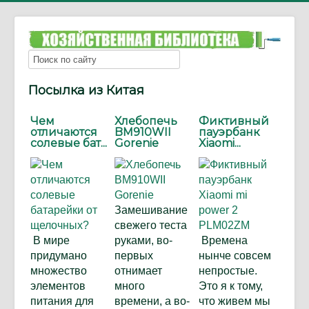
Посылка из Китая
Чем
Хлебопечь
Фиктивный
отличаются
BM910WII
пауэрбанк
солевые бат...
Gorenie
Xiaomi...
Замешивание
свежего теста
В мире
руками, во-
Времена
придумано
первых
нынче совсем
множество
отнимает
непростые.
элементов
много
Это я к тому,
питания для
времени, а во-
что живем мы