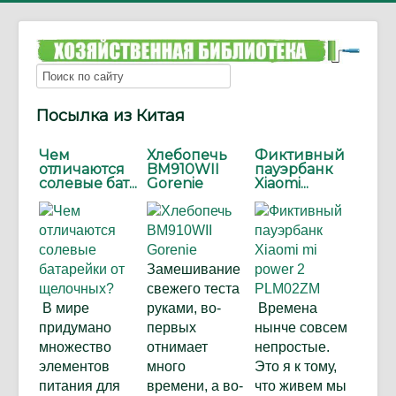
Посылка из Китая
Чем
Хлебопечь
Фиктивный
отличаются
BM910WII
пауэрбанк
солевые бат...
Gorenie
Xiaomi...
Замешивание
свежего теста
В мире
руками, во-
Времена
придумано
первых
нынче совсем
множество
отнимает
непростые.
элементов
много
Это я к тому,
питания для
времени, а во-
что живем мы