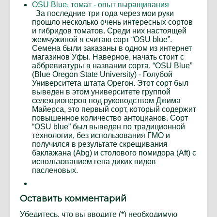
OSU Blue, томат - опыт выращивания
За последние три года через мои руки
прошло несколько очень интересных сортов
и гибридов томатов. Среди них настоящей
жемчужиной я считаю сорт “OSU blue”.
Семена были заказаны в одном из интернет
магазинов Уфы. Наверное, начать стоит с
аббревиатуры в названии сорта, “OSU Blue”
(Blue Oregon State University) - Голубой
Университета штата Орегон. Этот сорт был
выведен в этом университете группой
селекционеров под руководством Джима
Майерса, это первый сорт, который содержит
повышенное количество антоцианов. Сорт
“OSU blue” был выведен по традиционной
технологии, без использования ГМО и
получился в результате скрещивания
баклажана (Abg) и столового помидора (Aft) с
использованием гена диких видов
пасленовых.
Оставить комментарий
Убедитесь, что вы вводите (*) необходимую