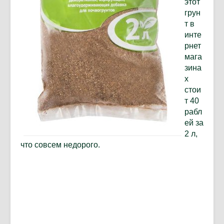
этот
грун
т в
инте
рнет
мага
зина
х
стои
т 40
рабл
ей за
2 л,
что совсем недорого.