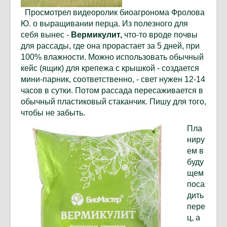
Просмотрел видеоролик биоагронома Фролова
Ю. о выращивании перца. Из полезного для
себя вынес -
Вермикулит,
что-то вроде почвы
для рассады, где она прорастает за 5 дней, при
100% влажности. Можно использовать обычный
кейс (ящик) для крепежа с крышкой - создается
мини-парник, соответственно, - свет нужен 12-14
часов в сутки. Потом рассада пересаживается в
обычный пластиковый стаканчик. Пишу для того,
чтобы не забыть.
Пла
ниру
ем в
буду
щем
поса
дить
пере
ц, а