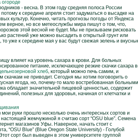
а огороде
одников - весна. В этом году средняя полоса России
 потому к середине апреля стоит задуматься о высадке на
ых культур. Конечно, читать прогнозы погоды от Яндекса
ем верное, но все метеослужбы мира пишут о том, что,
морозков этой весной не будет. Мы не призываем рисковать
ко растений уже можно высадить в открытый грунт или
, то уже к середине мая у вас будут свежая зелень и вкусны
ищу влияет на уровень сахара в крови. Для больных
нсированное питание, исключающее резкие скачки сахара в
цельнозерновой хлеб
, который можно печь самим, и
им скачкам не приводит. Сегодня мы хотим поговорить о
кусная ягода, но, почему-то мало востребованная больным
ика обладает значительной пищевой ценностью, содержит
инений, полезных для здоровья, начиная от клетчатки и
ащивания
 мои руки прошло несколько очень интересных сортов и
 настоящей жемчужиной я считаю сорт “OSU blue”. Семена
тернет магазинов Уфы. Наверное, начать стоит с
а, “OSU Blue” (Blue Oregon State University) - Голубой
Этот сорт был выведен в этом университете группой