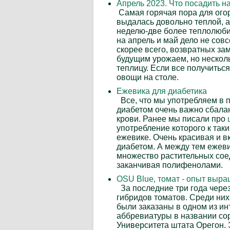
Апрель 2023. Что посадить н
Самая горячая пора для огор
выдалась довольно теплой, а
неделю-две более теплолюбив
на апрель и май дело не совс
скорее всего, возвратных за
будущим урожаем, но несколь
теплицу. Если все получиться
овощи на столе.
Ежевика для диабетика
Все, что мы употребляем в п
диабетом очень важно сбала
крови. Ранее мы писали про
употребление которого к так
ежевике. Очень красивая и в
диабетом. А между тем ежев
множество растительных соед
заканчивая полифенолами.
OSU Blue, томат - опыт выр
За последние три года через
гибридов томатов. Среди них
были заказаны в одном из ин
аббревиатуры в названии сорт
Университета штата Орегон. 