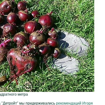
адратного метра
 "Детройт" мы придерживались
рекомендаций Игоря