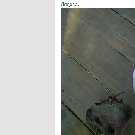
Лядова
.