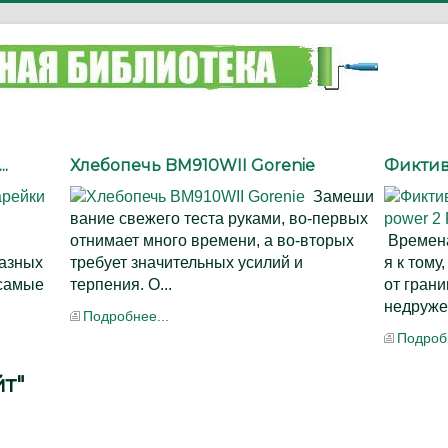
.
Хлебопечь BM910WII Gorenie
Фиктивн
Замеши
вание свежего теста руками, во-первых
отнимает много времени, а во-вторых
Времена
разных
требует значительных усилий и
я к тому
 самые
терпения. О...
от грани
недруже
Подробнее...
Подробн
йт"