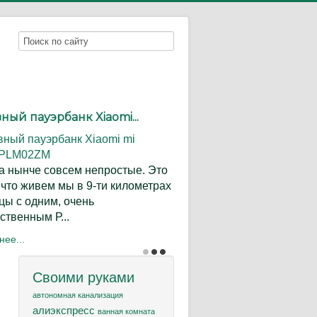
ый пауэрбанк Xiaomi...
 нынче совсем непростые. Это
, что живем мы в 9-ти километрах
цы с одним, очень
ственным Р...
ее...
Своими руками
автономная канализация
алиэкспресс
ванная комната