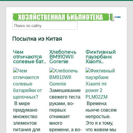
Посылка из Китая
Чем
Хлебопечь
Фиктивный
отличаются
BM910WII
пауэрбанк
солевые бат...
Gorenie
Xiaomi...
Замешивание
свежего теста
В мире
руками, во-
Времена
придумано
первых
нынче совсем
множество
отнимает
непростые.
элементов
много
Это я к тому,
питания для
времени, а во-
что живем мы