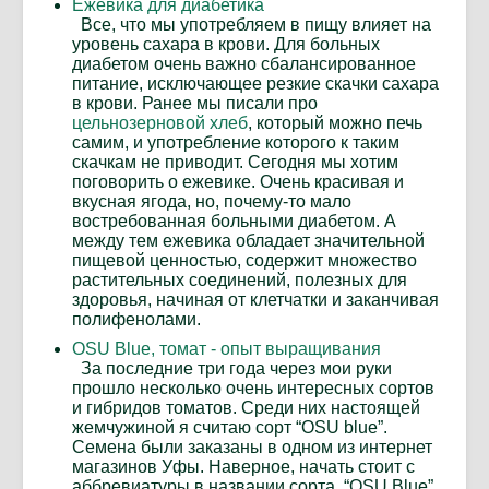
Ежевика для диабетика
Все, что мы употребляем в пищу влияет на
уровень сахара в крови. Для больных
диабетом очень важно сбалансированное
питание, исключающее резкие скачки сахара
в крови. Ранее мы писали про
цельнозерновой хлеб
, который можно печь
самим, и употребление которого к таким
скачкам не приводит. Сегодня мы хотим
поговорить о ежевике. Очень красивая и
вкусная ягода, но, почему-то мало
востребованная больными диабетом. А
между тем ежевика обладает значительной
пищевой ценностью, содержит множество
растительных соединений, полезных для
здоровья, начиная от клетчатки и заканчивая
полифенолами.
OSU Blue, томат - опыт выращивания
За последние три года через мои руки
прошло несколько очень интересных сортов
и гибридов томатов. Среди них настоящей
жемчужиной я считаю сорт “OSU blue”.
Семена были заказаны в одном из интернет
магазинов Уфы. Наверное, начать стоит с
аббревиатуры в названии сорта, “OSU Blue”