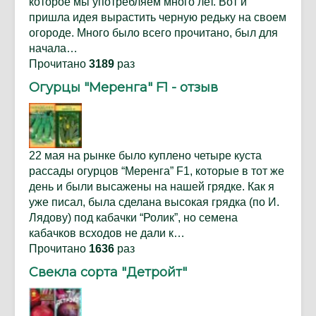
которое мы употребляем много лет. Вот и
пришла идея вырастить черную редьку на своем
огороде. Много было всего прочитано, был для
начала…
Прочитано
3189
раз
Огурцы "Меренга" F1 - отзыв
22 мая на рынке было куплено четыре куста
рассады огурцов “Меренга” F1, которые в тот же
день и были высажены на нашей грядке. Как я
уже писал, была сделана высокая грядка (по И.
Лядову) под кабачки “Ролик”, но семена
кабачков всходов не дали к…
Прочитано
1636
раз
Свекла сорта "Детройт"