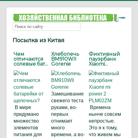
Посылка из Китая
Чем
Хлебопечь
Фиктивный
отличаются
BM910WII
пауэрбанк
солевые бат...
Gorenie
Xiaomi...
Замешивание
свежего теста
В мире
руками, во-
Времена
придумано
первых
нынче совсем
множество
отнимает
непростые.
элементов
много
Это я к тому,
питания для
времени, а во-
что живем мы